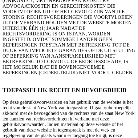
(ON)KOSTEN, MET INBEGRIP VAN REDELIJKE
ADVOCAATKOSTEN EN GERECHTSKOSTEN DIE
VOORTVLOEIEN UIT OF HET GEVOLG ZIJN VAN DIE
STORING. RECHTSVORDERINGEN DIE VOORTVLOEIEN
UIT OF VERBAND HOUDEN MET DE WEBSITE MOETEN
UITERLIJK ÉÉN (1) JAAR NADAT DE
RECHTSVORDERING IS ONTSTAAN, WORDEN
INGESTELD. OMDAT SOMMIGE LANDEN GEEN
BEPERKINGEN TOESTAAN MET BETREKKING TOT DE
DUUR VAN IMPLICIETE GARANTIES OF DE UITSLUITING
OF BEPERKING VAN AANSPRAKELIJKHEID MET
BETREKKING TOT GEVOLG- OF BEDRIJFSSCHADE, IS
HET MOGELIJK DAT DE BOVENGENOEMDE
BEPERKINGEN (GEDEELTELIJK) NIET VOOR U GELDEN.
TOEPASSELIJK RECHT EN BEVOEGDHEID
Op deze gebruiksvoorwaarden en het gebruik van de website is het
recht van de staat New York van toepassing. U gaat onherroepelijk
akkoord met de bevoegdheid van de rechters van de staat New York
ten aanzien van rechtsvorderingen in verband met deze
gebruiksvoorwaarden. Indien materiaal op deze website of het
gebruik van deze website in tegenspraak is met de wet- en
regelgeving van de plaats waar u er toegang toe krijgt, is deze