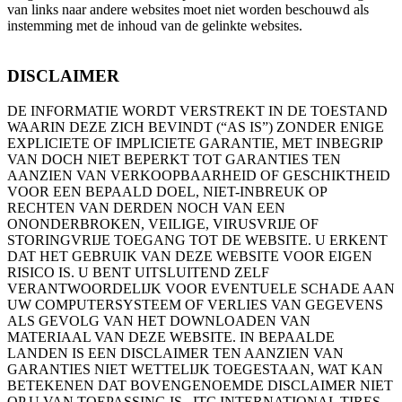
van links naar andere websites moet niet worden beschouwd als
instemming met de inhoud van de gelinkte websites.
DISCLAIMER
DE INFORMATIE WORDT VERSTREKT IN DE TOESTAND
WAARIN DEZE ZICH BEVINDT (“AS IS”) ZONDER ENIGE
EXPLICIETE OF IMPLICIETE GARANTIE, MET INBEGRIP
VAN DOCH NIET BEPERKT TOT GARANTIES TEN
AANZIEN VAN VERKOOPBAARHEID OF GESCHIKTHEID
VOOR EEN BEPAALD DOEL, NIET-INBREUK OP
RECHTEN VAN DERDEN NOCH VAN EEN
ONONDERBROKEN, VEILIGE, VIRUSVRIJE OF
STORINGVRIJE TOEGANG TOT DE WEBSITE. U ERKENT
DAT HET GEBRUIK VAN DEZE WEBSITE VOOR EIGEN
RISICO IS. U BENT UITSLUITEND ZELF
VERANTWOORDELIJK VOOR EVENTUELE SCHADE AAN
UW COMPUTERSYSTEEM OF VERLIES VAN GEGEVENS
ALS GEVOLG VAN HET DOWNLOADEN VAN
MATERIAAL VAN DEZE WEBSITE. IN BEPAALDE
LANDEN IS EEN DISCLAIMER TEN AANZIEN VAN
GARANTIES NIET WETTELIJK TOEGESTAAN, WAT KAN
BETEKENEN DAT BOVENGENOEMDE DISCLAIMER NIET
OP U VAN TOEPASSING IS. ITC INTERNATIONAL TIRES