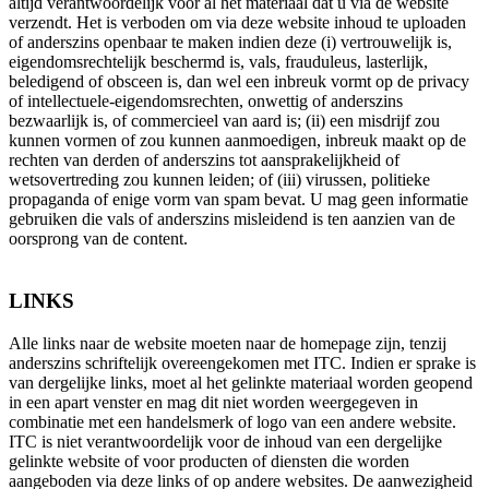
altijd verantwoordelijk voor al het materiaal dat u via de website
verzendt. Het is verboden om via deze website inhoud te uploaden
of anderszins openbaar te maken indien deze (i) vertrouwelijk is,
eigendomsrechtelijk beschermd is, vals, frauduleus, lasterlijk,
beledigend of obsceen is, dan wel een inbreuk vormt op de privacy
of intellectuele-eigendomsrechten, onwettig of anderszins
bezwaarlijk is, of commercieel van aard is; (ii) een misdrijf zou
kunnen vormen of zou kunnen aanmoedigen, inbreuk maakt op de
rechten van derden of anderszins tot aansprakelijkheid of
wetsovertreding zou kunnen leiden; of (iii) virussen, politieke
propaganda of enige vorm van spam bevat. U mag geen informatie
gebruiken die vals of anderszins misleidend is ten aanzien van de
oorsprong van de content.
LINKS
Alle links naar de website moeten naar de homepage zijn, tenzij
anderszins schriftelijk overeengekomen met ITC. Indien er sprake is
van dergelijke links, moet al het gelinkte materiaal worden geopend
in een apart venster en mag dit niet worden weergegeven in
combinatie met een handelsmerk of logo van een andere website.
ITC is niet verantwoordelijk voor de inhoud van een dergelijke
gelinkte website of voor producten of diensten die worden
aangeboden via deze links of op andere websites. De aanwezigheid