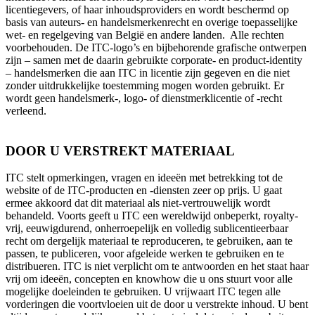
licentiegevers, of haar inhoudsproviders en wordt beschermd op
basis van auteurs- en handelsmerkenrecht en overige toepasselijke
wet- en regelgeving van België en andere landen. Alle rechten
voorbehouden. De ITC-logo’s en bijbehorende grafische ontwerpen
zijn – samen met de daarin gebruikte corporate- en product-identity
– handelsmerken die aan ITC in licentie zijn gegeven en die niet
zonder uitdrukkelijke toestemming mogen worden gebruikt. Er
wordt geen handelsmerk-, logo- of dienstmerklicentie of -recht
verleend.
DOOR U VERSTREKT MATERIAAL
ITC stelt opmerkingen, vragen en ideeën met betrekking tot de
website of de ITC-producten en -diensten zeer op prijs. U gaat
ermee akkoord dat dit materiaal als niet-vertrouwelijk wordt
behandeld. Voorts geeft u ITC een wereldwijd onbeperkt, royalty-
vrij, eeuwigdurend, onherroepelijk en volledig sublicentieerbaar
recht om dergelijk materiaal te reproduceren, te gebruiken, aan te
passen, te publiceren, voor afgeleide werken te gebruiken en te
distribueren. ITC is niet verplicht om te antwoorden en het staat haar
vrij om ideeën, concepten en knowhow die u ons stuurt voor alle
mogelijke doeleinden te gebruiken. U vrijwaart ITC tegen alle
vorderingen die voortvloeien uit de door u verstrekte inhoud. U bent