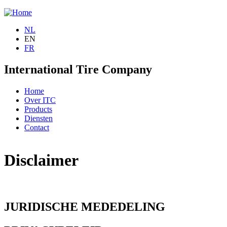
Jump to navigation
NL
EN
FR
International Tire Company
Home
Over ITC
Products
Diensten
Contact
Disclaimer
JURIDISCHE MEDEDELING