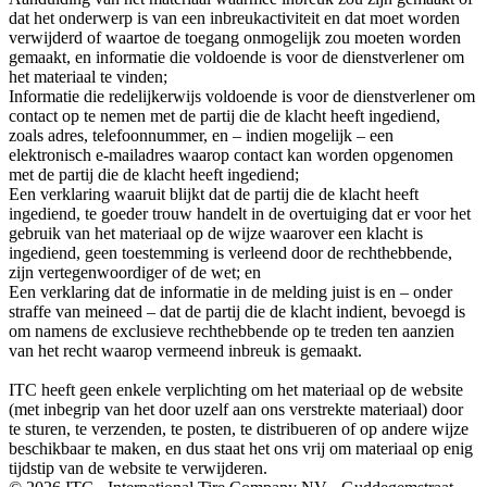
dat het onderwerp is van een inbreukactiviteit en dat moet worden
verwijderd of waartoe de toegang onmogelijk zou moeten worden
gemaakt, en informatie die voldoende is voor de dienstverlener om
het materiaal te vinden;
Informatie die redelijkerwijs voldoende is voor de dienstverlener om
contact op te nemen met de partij die de klacht heeft ingediend,
zoals adres, telefoonnummer, en – indien mogelijk – een
elektronisch e-mailadres waarop contact kan worden opgenomen
met de partij die de klacht heeft ingediend;
Een verklaring waaruit blijkt dat de partij die de klacht heeft
ingediend, te goeder trouw handelt in de overtuiging dat er voor het
gebruik van het materiaal op de wijze waarover een klacht is
ingediend, geen toestemming is verleend door de rechthebbende,
zijn vertegenwoordiger of de wet; en
Een verklaring dat de informatie in de melding juist is en – onder
straffe van meineed – dat de partij die de klacht indient, bevoegd is
om namens de exclusieve rechthebbende op te treden ten aanzien
van het recht waarop vermeend inbreuk is gemaakt.
ITC heeft geen enkele verplichting om het materiaal op de website
(met inbegrip van het door uzelf aan ons verstrekte materiaal) door
te sturen, te verzenden, te posten, te distribueren of op andere wijze
beschikbaar te maken, en dus staat het ons vrij om materiaal op enig
tijdstip van de website te verwijderen.