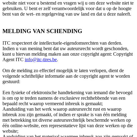
website niet voor u bestemd en vragen wij u om deze website niet te
gebruiken. U bent er zelf verantwoordelijk voor dat u op de hoogte
bent van de wet- en regelgeving van uw land en dat u deze naleeft.
MELDING VAN SCHENDING
ITC respecteert de intellectuele-eigendomsrechten van derden.
Indien u van mening bent dat uw auteursrecht wordt geschonden,
kunt u hiervan melding maken aan onze copyright agent: Copyright
Agent ITC
info@itc-tires.be
.
Om de melding zo effectief mogelijk te laten verlopen, dient de
volgende schriftelijke informatie aan de copyright agent te worden
gestuurd:
Een fysieke of elektronische handtekening van iemand die bevoegd
is om op te treden namens de exclusieve rechthebbende van een
bepaald recht waarop vermeend inbreuk is gemaakt;
Aanduiding van het werk waarop auteursrecht rust en waarop
inbreuk zou zijn gemaakt, of indien er sprake is van één melding
met betrekking tot diverse auteursrechtelijk beschermde werken op
één online-website, een representatieve lijst van deze werken op die
website;
Aanduiding van het materiaal waarmee inbreuk zou zijn gemaakt of